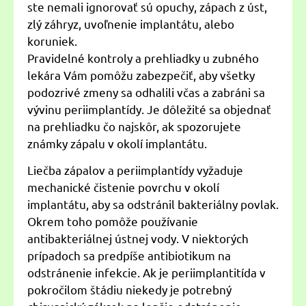
ste nemali ignorovať sú opuchy, zápach z úst,
zlý záhryz, uvoľnenie implantátu, alebo
koruniek.
Pravidelné kontroly a prehliadky u zubného
lekára Vám pomôžu zabezpečiť, aby všetky
podozrivé zmeny sa odhalili včas a zabráni sa
vývinu periimplantídy. Je dôležité sa objednať
na prehliadku čo najskôr, ak spozorujete
známky zápalu v okolí implantátu.
Liečba zápalov a periimplantídy vyžaduje
mechanické čistenie povrchu v okolí
implantátu, aby sa odstránil bakteriálny povlak.
Okrem toho pomôže používanie
antibakteriálnej ústnej vody. V niektorých
prípadoch sa predpíše antibiotikum na
odstránenie infekcie. Ak je periimplantitída v
pokročilom štádiu niekedy je potrebný