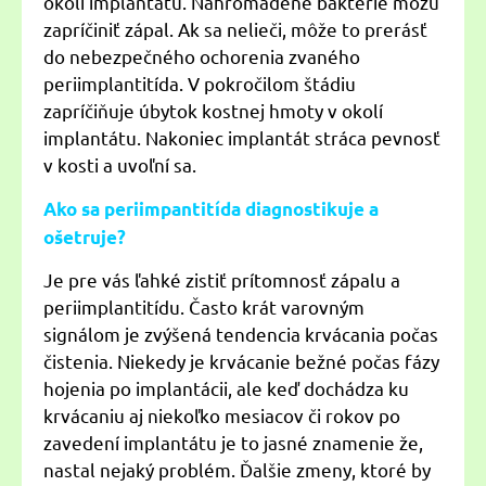
okolí implantátu. Nahromadené baktérie môžu
zapríčiniť zápal. Ak sa nelieči, môže to prerásť
do nebezpečného ochorenia zvaného
periimplantitída. V pokročilom štádiu
zapríčiňuje úbytok kostnej hmoty v okolí
implantátu. Nakoniec implantát stráca pevnosť
v kosti a uvoľní sa.
Ako sa periimpantitída diagnostikuje a
ošetruje?
Je pre vás ľahké zistiť prítomnosť zápalu a
periimplantitídu. Často krát varovným
signálom je zvýšená tendencia krvácania počas
čistenia. Niekedy je krvácanie bežné počas fázy
hojenia po implantácii, ale keď dochádza ku
krvácaniu aj niekoľko mesiacov či rokov po
zavedení implantátu je to jasné znamenie že,
nastal nejaký problém. Ďalšie zmeny, ktoré by