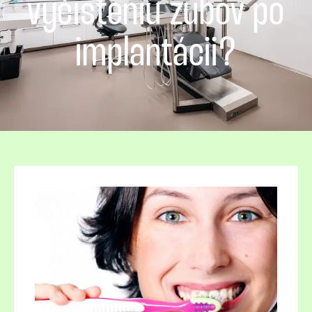
vyčisteniu zubov po
implantácii?