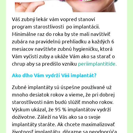
Váš zubný lekár vám vopred stanoví
program starostlivosti po implantácii.
Minimálne raz do roka by ste mali navštíviť
zubára na pravidelnú prehliadku a každých 6
mesiacov navštívte zubnú hygieničku, ktorá
Vám vyčistí zuby a ukáže Vám ako sa starať o
chrup aby sa predišlo vzniku
periimplantitíde.
Ako dlho Vám vydrží Váš implantát?
Zubné implantáty sú úspešne používané už
mnoho desiatok rokov a vieme, že pri dobrej
starostlivosti nám budú slúžiť mnoho rokov.
Výskum ukázal, že 95 % implantátov vydrží
doživotne. Záleží na Vás ako sa o svoje
implantáty staráte. Ak chcete maximalizovať
životnosť implantátu, dôrazne sa neodporúča