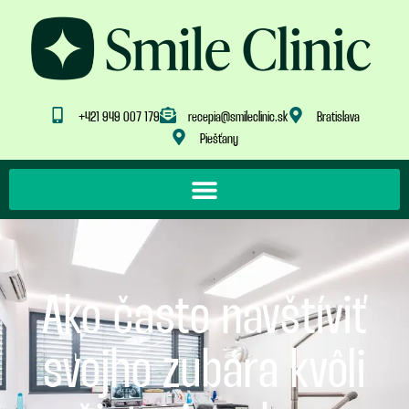
+421 949 007 179
recepia@smileclinic.sk
Bratislava
Piešťany
Ako často navštíviť
svojho zubára kvôli