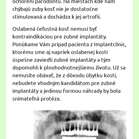
ochorení parodontu. Na miestach kde nám
chýbajú zuby kosť nie je dostatočne
stimulovaná a dochádza k jej artrofii.
Oslabená čeľustná kosť nemusí byť
kontraindikáciou pre zubné implantáty.
Ponúkame Vám prípad pacienta z Implantclinic,
ktorému sme aj napriek oslabenej kosti
úspešne zaviedli zubné implantáty a tým
dopomohli k plnohodnotnejšiemu životu. Už sa
nemusíte obávať, že z dôvodu úbytku kosti,
nebudete vhodným kandidátom pre zubné
implantáty a jedinou formou náhrady by bola
snímateľná protéza.