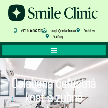
+421 949 007 179
recepia@smileclinic.sk
Bratislava
Piešťany
Oslabená čeľustná
kosť a zubné