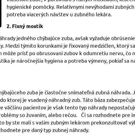
hygienické pomôcky. Relatívnymi nevýhodami zubných i
potreba viacerých návštev u zubného lekára.
2. Fixný mostík
áhrady jedného chýbajúce zuba, avšak vyžaduje obrúsenie
ky. Medzi týmito korunkami je fixovaný medzičlen, ktorý s
h môže prísť po obrusovaní zubov k odumretiu nervu, čo 
íka je náročnejšia hygiena a potreba výmeny, pokiaľ sa 
ajúceho zuba je čiastočne snímateľná zubná náhrada. Jej
do ktorej je vsadený náhradný zub. Táto báza zabezpečuje
re väčšinu pacientov je však tento typ náhrady nepostaču
roblémy so žuvaním, alebo rečou. Či sa rozhodnete pre i
reto by ste mali s vašim zubným lekárom prekonzultovať 
ozhodnete pre daný typ zubnej náhrady.