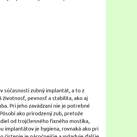
 súčasnosti zubný implantát, a to z
životnosť, pevnosť a stabilita, ako aj
ba. Pri jeho zavádzaní nie je potrebné
 Pôsobí ako prirodzený zub, pretože
diel od trojčlenného fixného mostíka,
u implantátov je hygiena, rovnaká ako pri
 čistenie je náročnejšie a vyžaduje ďalšie