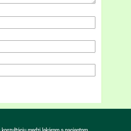
ú konzultáciu medzi lekárom a pacientom.