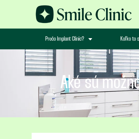
Prečo Implant Clinic?
Koľko to s
Aké sú možno