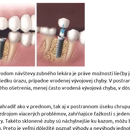
odom návštevy zubného lekára je práve možnosti liečby 
ledku úrazu, prípadne vrodenej vývojovej chyby. V postra
ého ošetrenia, menej často vrodená vývojová chyba, v dôs
nahradiť ako v prednom, tak aj v postrannom úseku chrup
zdrojom viacerých problémov, zahŕňajúce ťažkosti s jede
ry. Takéto sklonené zuby sú náchylnejšie ku kazom, môžu b
. Preto je veľmi dôležité poznať výhody a nevýhody jednot