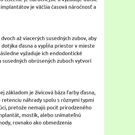
mplantátov je väčšia časová náročnosť a
 dvoch až viacerých susedných zubov, aby
a dotýka ďasna a vypĺňa priestor v mieste
následne vyžaduje ich endodontické
na susedných obrúsených zuboch vytvorí
 základom je živicová báza farby ďasna,
 retenciu náhrady spolu s rôznymi typmi
júci, pretože nemajú pocit prirodzeného
mplantát, mostík, alebo snímateľnú
výhody, rovnako ako obmedzenia