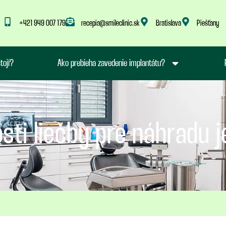
+421 949 007 179
recepia@smileclinic.sk
Bratislava
Piešťany
tojí?
Ako prebieha zavedenie implantátu?
sti liečby pre náhradu 