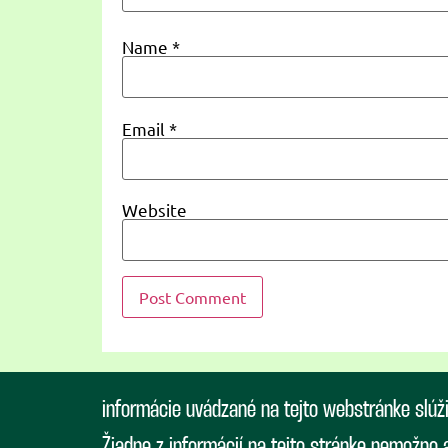
Name
*
Email
*
Website
informácie uvádzané na tejto webstránke slúž
Žiadne z informácií na tejto stránke nemožno