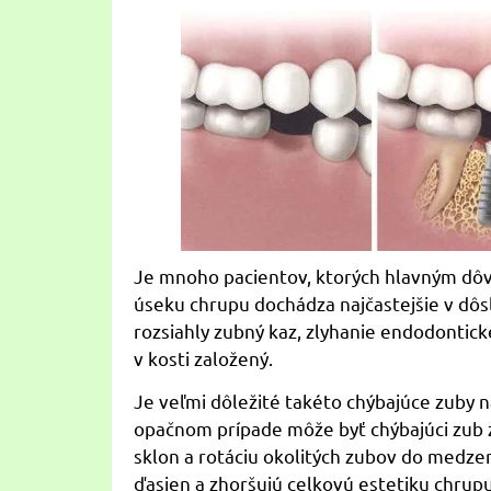
Je mnoho pacientov, ktorých hlavným dôv
úseku chrupu dochádza najčastejšie v dôs
rozsiahly zubný kaz, zlyhanie endodontick
v kosti založený.
Je veľmi dôležité takéto chýbajúce zuby 
opačnom prípade môže byť chýbajúci zub 
sklon a rotáciu okolitých zubov do medze
ďasien a zhoršujú celkovú estetiku chrupu