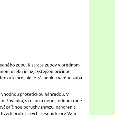
jedného zubu. K strate zubov v prednom
nnom úseku je najčastejšou príčinou
ledku ktorej nie je zárodok trvalého zuba
u vhodnou protetickou náhradou. V
ním, žuvaním, s rečou a neposlednom rade
yť príčinou poruchy zhryzu, ochorenia
livých protetických riešení, ktoré Vám