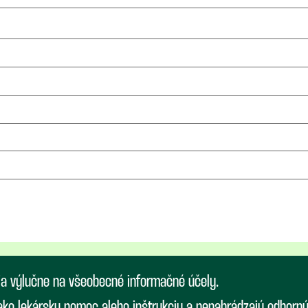
ia výlučne na všeobecné informačné účely.
 ako lekársku pomoc alebo inštrukciu a nenahrádzajú odborn