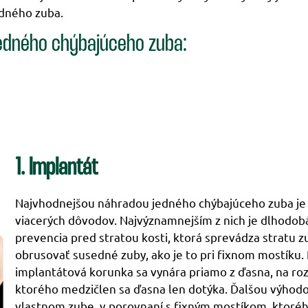
edného zuba.
 jedného chýbajúceho zuba:
1. Implantát
Najvhodnejšou náhradou jedného chýbajúceho zuba je v
viacerých dôvodov. Najvýznamnejším z nich je dlhodobá 
prevencia pred stratou kosti, ktorá sprevádza stratu zu
obrusovať susedné zuby, ako je to pri fixnom mostíku.
implantátová korunka sa vynára priamo z ďasna, na roz
ktorého medzičlen sa ďasna len dotýka. Ďalšou výhodo
vlastnom zube, v porovnaní s fixným mostíkom, ktorého