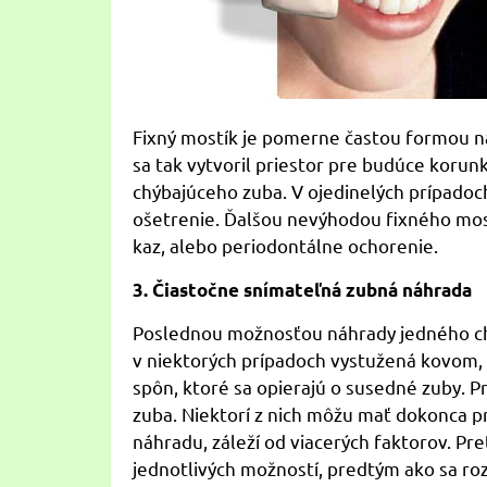
Fixný mostík je pomerne častou formou n
sa tak vytvoril priestor pre budúce korun
chýbajúceho zuba. V ojedinelých prípadoc
ošetrenie. Ďalšou nevýhodou fixného most
kaz, alebo periodontálne ochorenie.
3. Čiastočne snímateľná zubná náhrada
Poslednou možnosťou náhrady jedného chýb
v niektorých prípadoch vystužená kovom, 
spôn, ktoré sa opierajú o susedné zuby. P
zuba. Niektorí z nich môžu mať dokonca p
náhradu, záleží od viacerých faktorov. P
jednotlivých možností, predtým ako sa r