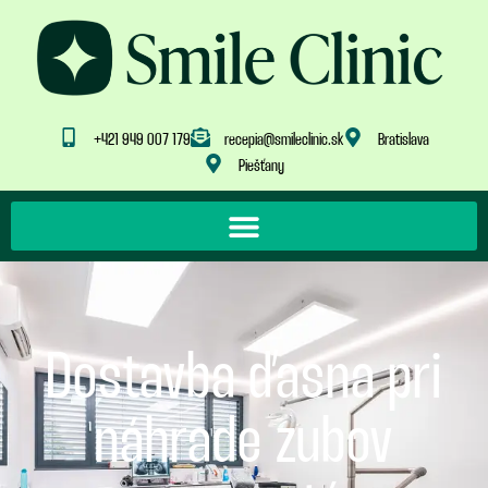
+421 949 007 179
recepia@smileclinic.sk
Bratislava
Piešťany
Dostavba ďasna pri
náhrade zubov