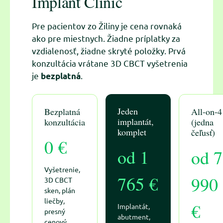
Implant Clinic
Pre pacientov zo Žiliny je cena rovnaká
ako pre miestnych. Žiadne príplatky za
vzdialenosť, žiadne skryté položky. Prvá
konzultácia vrátane 3D CBCT vyšetrenia
je
.
bezplatná
Jeden
Bezplatná
All-on-4
implantát,
konzultácia
(jedna
komplet
čeľusť)
0 €
od 1
od 7
Vyšetrenie,
765 €
990
3D CBCT
sken, plán
liečby,
€
Implantát,
presný
abutment,
cenový