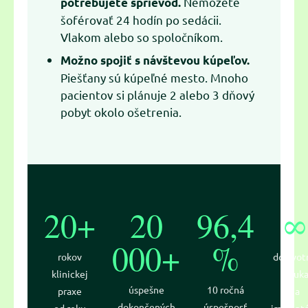
Nemôžete
potrebujete sprievod.
šoférovať 24 hodín po sedácii.
Vlakom alebo so spoločníkom.
Možno spojiť s návštevou kúpeľov.
Piešťany sú kúpeľné mesto. Mnoho
pacientov si plánuje 2 alebo 3 dňový
pobyt okolo ošetrenia.
20+
20
96,4
000+
%
rokov
doživot
klinickej
záruk
úspešne
10 ročná
praxe
na
dokončených
úspešnosť
od roku
implant