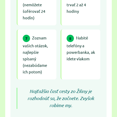
(nemôžete
trvať 2 až 4
šoférovať 24
hodiny
hodín)
Zoznam
Nabité
7
8
vašich otázok,
telefóny a
najlepšie
powerbanka, ak
spísaný
idete vlakom
(nezabúdame
ich potom)
Najťažšia časť cesty zo Žiliny je
rozhodnúť sa, že začnete. Zvyšok
robíme my.