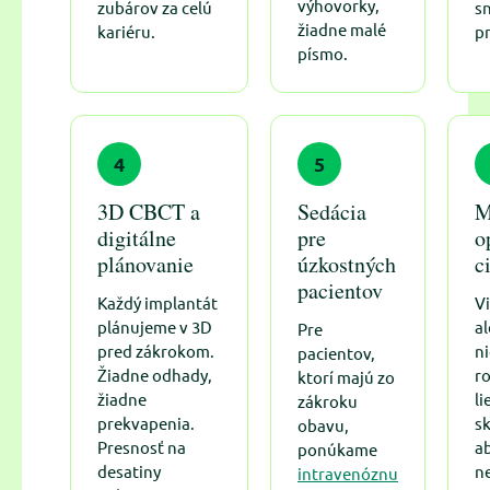
výhovorky,
zubárov za celú
s
žiadne malé
kariéru.
p
písmo.
4
5
3D CBCT a
Sedácia
M
digitálne
pre
o
plánovanie
úzkostných
c
pacientov
Každý implantát
V
plánujeme v 3D
a
Pre
pred zákrokom.
ni
pacientov,
Žiadne odhady,
r
ktorí majú zo
žiadne
li
zákroku
prekvapenia.
s
obavu,
Presnosť na
ab
ponúkame
desatiny
n
intravenóznu