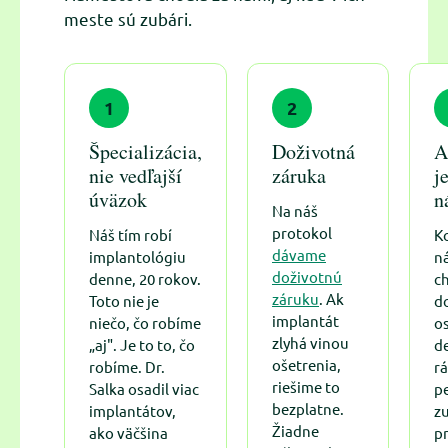
meste sú zubári.
1
2
Špecializácia,
Doživotná
A
nie vedľajší
záruka
j
úväzok
n
Na náš
protokol
Náš tím robí
K
dávame
implantológiu
n
doživotnú
denne, 20 rokov.
c
záruku
. Ak
Toto nie je
d
implantát
niečo, čo robíme
os
zlyhá vinou
„aj". Je to to, čo
d
ošetrenia,
robíme. Dr.
r
riešime to
Salka osadil viac
p
bezplatne.
implantátov,
z
Žiadne
ako väčšina
p