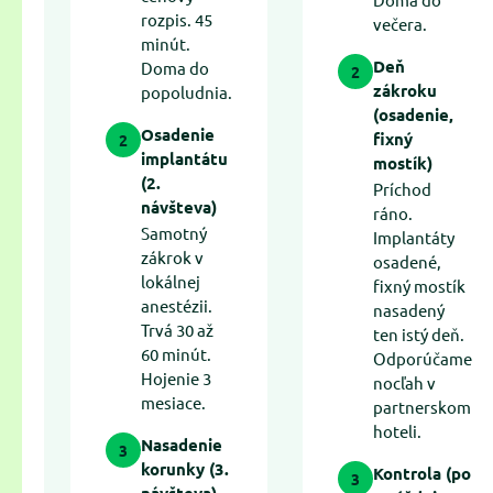
rozpis. 45
večera.
minút.
Deň
Doma do
2
zákroku
popoludnia.
(osadenie,
Osadenie
fixný
2
implantátu
mostík)
(2.
Príchod
návšteva)
ráno.
Samotný
Implantáty
zákrok v
osadené,
lokálnej
fixný mostík
anestézii.
nasadený
Trvá 30 až
ten istý deň.
60 minút.
Odporúčame
Hojenie 3
nocľah v
mesiace.
partnerskom
hoteli.
Nasadenie
3
korunky (3.
Kontrola (po
3
návšteva)