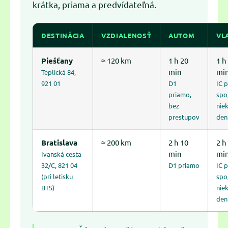
krátka, priama a predvídateľná.
DESTINÁCIA
VZDIALENOSŤ
AUTOM
VL
Piešťany
≈ 120 km
1 h 20
1 h
min
mi
Teplická 84,
921 01
D1
IC 
priamo,
spo
bez
nie
prestupov
den
Bratislava
≈ 200 km
2 h 10
2 h
min
mi
Ivanská cesta
32/C, 821 04
D1 priamo
IC 
(pri letisku
spo
BTS)
nie
den