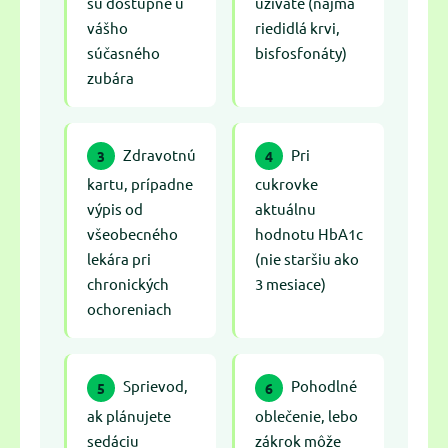
sú dostupné u
užívate (najmä
vášho
riedidlá krvi,
súčasného
bisfosfonáty)
zubára
Zdravotnú
Pri
3
4
kartu, prípadne
cukrovke
výpis od
aktuálnu
všeobecného
hodnotu HbA1c
lekára pri
(nie staršiu ako
chronických
3 mesiace)
ochoreniach
Sprievod,
Pohodlné
5
6
ak plánujete
oblečenie, lebo
sedáciu
zákrok môže