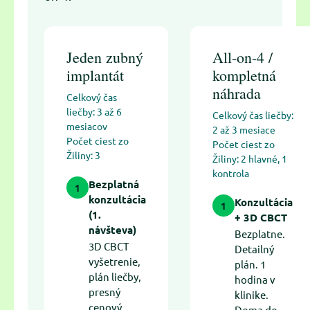
Jeden zubný
All-on-4 /
implantát
kompletná
náhrada
Celkový čas
liečby: 3 až 6
Celkový čas liečby:
mesiacov
2 až 3 mesiace
Počet ciest zo
Počet ciest zo
Žiliny: 3
Žiliny: 2 hlavné, 1
kontrola
Bezplatná
1
konzultácia
Konzultácia
1
(1.
+ 3D CBCT
návšteva)
Bezplatne.
3D CBCT
Detailný
vyšetrenie,
plán. 1
plán liečby,
hodina v
presný
klinike.
cenový
Doma do