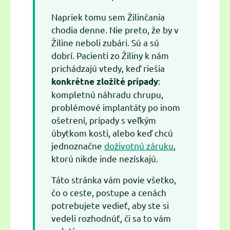
Napriek tomu sem Žilinčania
chodia denne. Nie preto, že by v
Žiline neboli zubári. Sú a sú
dobrí. Pacienti zo Žiliny k nám
prichádzajú vtedy, keď riešia
:
konkrétne zložité prípady
kompletnú náhradu chrupu,
problémové implantáty po inom
ošetrení, prípady s veľkým
úbytkom kosti, alebo keď chcú
jednoznačne
doživotnú záruku
,
ktorú nikde inde nezískajú.
Táto stránka vám povie všetko,
čo o ceste, postupe a cenách
potrebujete vedieť, aby ste si
vedeli rozhodnúť, či sa to vám