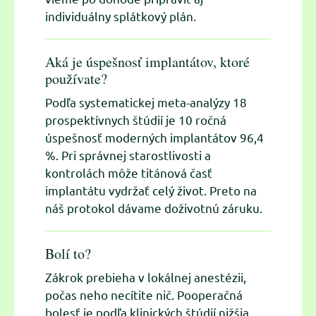
individuálny splátkový plán.
Aká je úspešnosť implantátov, ktoré
používate?
Podľa systematickej meta-analýzy 18
prospektívnych štúdií je 10 ročná
úspešnosť moderných implantátov 96,4
%. Pri správnej starostlivosti a
kontrolách môže titánová časť
implantátu vydržať celý život. Preto na
náš protokol dávame doživotnú záruku.
Bolí to?
Zákrok prebieha v lokálnej anestézii,
počas neho necítite nič. Pooperačná
bolesť je podľa klinických štúdií nižšia