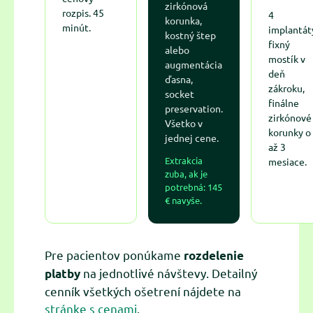
zirkónová
rozpis. 45
4
korunka,
minút.
implantát
kostný štep
fixný
alebo
mostík v
augmentácia
deň
ďasna,
zákroku,
socket
finálne
preservation.
zirkónové
Všetko v
korunky o
jednej cene.
až 3
Extrakcia
mesiace.
zuba, ak je
potrebná: 145
€ navyše.
Pre pacientov ponúkame
rozdelenie
na jednotlivé návštevy. Detailný
platby
cenník všetkých ošetrení nájdete na
stránke s cenami
.