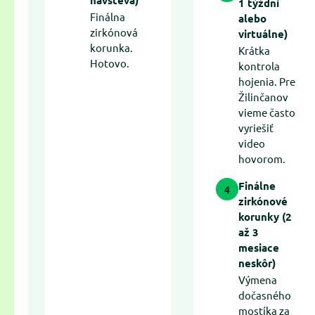
1 týždni
Finálna
alebo
zirkónová
virtuálne)
korunka.
Krátka
Hotovo.
kontrola
hojenia. Pre
Žilinčanov
vieme často
vyriešiť
video
hovorom.
Finálne
4
zirkónové
korunky (2
až 3
mesiace
neskôr)
Výmena
dočasného
mostíka za