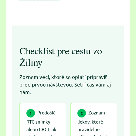
Checklist pre cestu zo
Žiliny
Zoznam vecí, ktoré sa oplatí pripraviť
pred prvou návštevou. Šetrí čas vám aj
nám.
Predošlé
Zoznam
1
2
RTG snímky
liekov, ktoré
alebo CBCT, ak
pravidelne