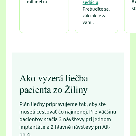
milimetra.
8 
sedáciu
.
st
Prebudíte sa,
zákrok je za
vami.
Ako vyzerá liečba
pacienta zo Žiliny
Plán liečby pripravujeme tak, aby ste
museli cestovať čo najmenej. Pre väčšinu
pacientov stačia 3 návštevy pri jednom
implantáte a 2 hlavné návštevy pri All-
on-4.