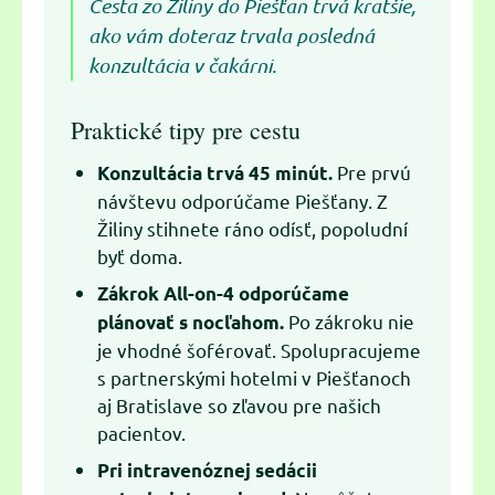
Cesta zo Žiliny do Piešťan trvá kratšie,
ako vám doteraz trvala posledná
konzultácia v čakárni.
Praktické tipy pre cestu
Pre prvú
Konzultácia trvá 45 minút.
návštevu odporúčame Piešťany. Z
Žiliny stihnete ráno odísť, popoludní
byť doma.
Zákrok All-on-4 odporúčame
Po zákroku nie
plánovať s nocľahom.
je vhodné šoférovať. Spolupracujeme
s partnerskými hotelmi v Piešťanoch
aj Bratislave so zľavou pre našich
pacientov.
Pri intravenóznej sedácii