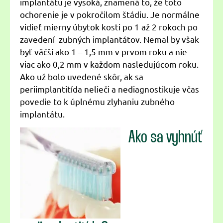
implantátu je vysoká, znamená to, že toto
ochorenie je v pokročilom štádiu. Je normálne
vidieť mierny úbytok kosti po 1 až 2 rokoch po
zavedení zubných implantátov. Nemal by však
byť väčší ako 1 – 1,5 mm v prvom roku a nie
viac ako 0,2 mm v každom nasledujúcom roku.
Ako už bolo uvedené skôr, ak sa
periimplantitída nelieči a nediagnostikuje včas
povedie to k úplnému zlyhaniu zubného
implantátu.
Ako sa vyhnúť