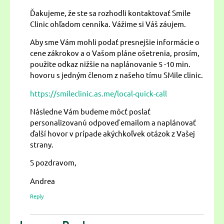
Ďakujeme, že ste sa rozhodli kontaktovať Smile
Clinic ohľadom cenníka. Vážime si Váš záujem.
Aby sme Vám mohli podať presnejšie informácie o
cene zákrokov a o Vašom pláne ošetrenia, prosím,
použite odkaz nižšie na naplánovanie 5 -10 min.
hovoru s jedným členom z našeho tímu SMile clinic.
https://smileclinic.as.me/local-quick-call
Následne Vám budeme môcť poslať
personalizovanú odpoveď emailom a naplánovať
ďalší hovor v prípade akýchkoľvek otázok z Vašej
strany.
S pozdravom,
Andrea
Reply