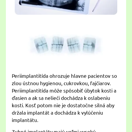
Periimplantitída ohrozuje hlavne pacientov so
zlou ústnou hygienou, cukrovkou, fajčiarov.
Periimplantitída môže spôsobiť úbytok kosti a
ďasien a ak sa nelieči dochádza k oslabeniu
kosti. Kosť potom nie je dostatočne silná aby
držala implantát a dochádza k vylúčeniu
implantátu.
Zubné implantáty majú veľmi vysokú