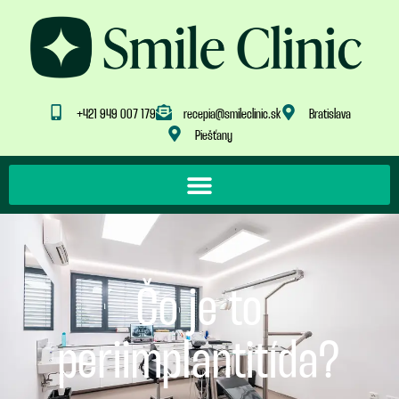
+421 949 007 179
recepia@smileclinic.sk
Bratislava
Piešťany
Čo je to
periimplantitída?