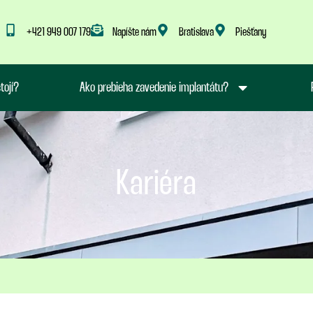
+421 949 007 179
Napíšte nám
Bratislava
Piešťany
tojí?
Ako prebieha zavedenie implantátu?
Kariéra