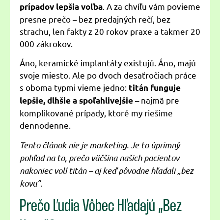
. A za chvíľu vám povieme
prípadov lepšia voľba
presne prečo – bez predajných rečí, bez
strachu, len fakty z 20 rokov praxe a takmer 20
000 zákrokov.
Áno, keramické implantáty existujú. Áno, majú
svoje miesto. Ale po dvoch desaťročiach práce
s oboma typmi vieme jedno:
titán funguje
– najmä pre
lepšie, dlhšie a spoľahlivejšie
komplikované prípady, ktoré my riešime
dennodenne.
Tento článok nie je marketing. Je to úprimný
pohľad na to, prečo väčšina našich pacientov
nakoniec volí titán – aj keď pôvodne hľadali „bez
kovu”.
Prečo Ľudia Vôbec Hľadajú „Bez