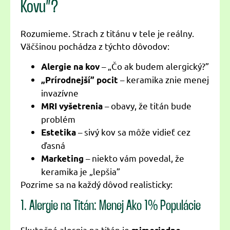
Kovu”?
Rozumieme. Strach z titánu v tele je reálny.
Väčšinou pochádza z týchto dôvodov:
– „Čo ak budem alergický?”
Alergie na kov
– keramika znie menej
„Prírodnejší” pocit
invazívne
– obavy, že titán bude
MRI vyšetrenia
problém
– sivý kov sa môže vidieť cez
Estetika
ďasná
– niekto vám povedal, že
Marketing
keramika je „lepšia”
Pozrime sa na každý dôvod realisticky:
1. Alergie na Titán: Menej Ako 1% Populácie
Skutočná alergia na titán je