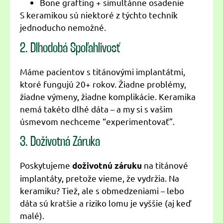
Bone grafting + simultánne osadenie
S keramikou sú niektoré z týchto techník
jednoducho nemožné.
2. Dlhodobá Spoľahlivosť
Máme pacientov s titánovými implantátmi,
ktoré fungujú 20+ rokov. Žiadne problémy,
žiadne výmeny, žiadne komplikácie. Keramika
nemá takéto dlhé dáta – a my si s vašim
úsmevom nechceme “experimentovať”.
3. Doživotná Záruka
Poskytujeme
na titánové
doživotnú záruku
implantáty, pretože vieme, že vydržia. Na
keramiku? Tiež, ale s obmedzeniami – lebo
dáta sú kratšie a riziko lomu je vyššie (aj keď
malé).