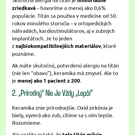
mimoriadne
– hovoríme o menej ako 0,6%
zriedkavá
populácie. Titán sa používa v medicíne od 50.
rokov minulého storočia – v ortopedických
náhradách, kardiostimulátorov, aj v zubných
implantátoch. Je to jeden
z
, ktoré
najbiokompatibilnejších materiálov
poznáme.
Ak máte skutočnú, potvrdenú alergiu na titán
(nie len “obavu”), keramika má zmysel. Ale to
je
.
menej ako 1 pacient z 200
2. „Prírodný” Nie Je Vždy „Lepší”
Keramika znie prírodnejšie. Oxid zirkónia je
biely, vyzerá ako zub, cítime sa s ním lepšie.
Rozumieme.
Ale realita je taká, že
.
telo titán miluje