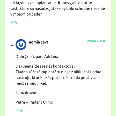
niklu,viem,ze implantat je titanovy,ale ostatne
casti,ktore sa nasadzuju?ake by bolo schodne riesenie
v mojom pripade?
Reply
1. August at 9:28
admin
says:
Dobrý deň, pani Adriana.
Ďakujeme, že ste nás kontaktovali.
Žiadna súčasť implantátu nie je z niklu ani žiadne
nástroje, ktoré lekár počas ošetrenia používa,
neobsahujú nikel.
S pozdravom
Petra – Implant Clinic
Reply