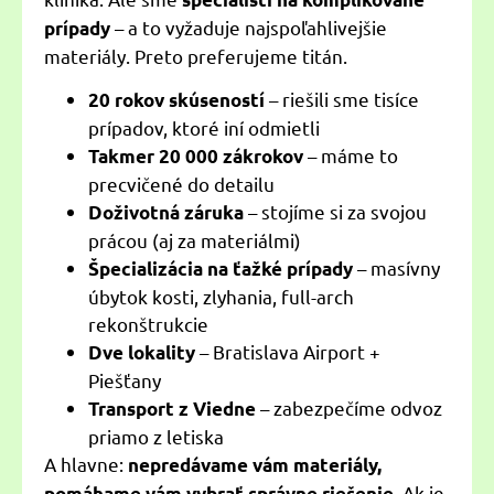
– a to vyžaduje najspoľahlivejšie
prípady
materiály. Preto preferujeme titán.
– riešili sme tisíce
20 rokov skúseností
prípadov, ktoré iní odmietli
– máme to
Takmer 20 000 zákrokov
precvičené do detailu
– stojíme si za svojou
Doživotná záruka
prácou (aj za materiálmi)
– masívny
Špecializácia na ťažké prípady
úbytok kosti, zlyhania, full-arch
rekonštrukcie
– Bratislava Airport +
Dve lokality
Piešťany
– zabezpečíme odvoz
Transport z Viedne
priamo z letiska
A hlavne:
nepredávame vám materiály,
. Ak je
pomáhame vám vybrať správne riešenie