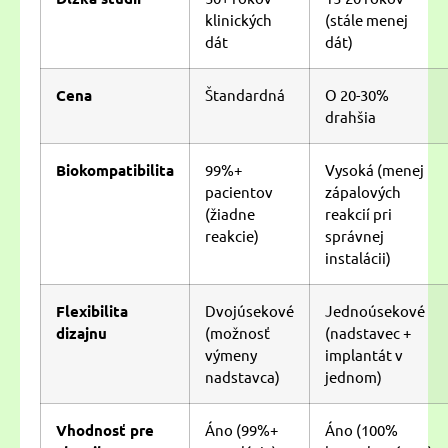
klinických
(stále menej
dát
dát)
Cena
Štandardná
O 20-30%
drahšia
Biokompatibilita
99%+
Vysoká (menej
pacientov
zápalových
(žiadne
reakcií pri
reakcie)
správnej
instalácii)
Flexibilita
Dvojúsekové
Jednoúsekové
dizajnu
(možnosť
(nadstavec +
výmeny
implantát v
nadstavca)
jednom)
Vhodnosť pre
Áno (99%+
Áno (100%