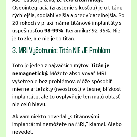
Oseointegracia (zrastenie s kosťou) je u titánu
rýchlejšia, spoľahlivejšia a predvídateľnejšia. Po
20 rokoch v praxi máme titánové implantáty s
úspešnosťou
. Keramika? 92-95%. Nie
98-99%
je to zlé, ale nie je to titán.
3. MRI Vyšetrenia: Titán NIE JE Problém
Toto je jeden z najväčších mýtov.
Titán je
Môžete absolvovať MRI
nemagnetický.
vyšetrenie bez problémov. Môže spôsobiť
mierne artefakty (neostrosť) v tesnej blízkosti
implantátu, ale to ovplyvňuje len malú oblasť –
nie celú hlavu.
Ak vám niekto povedal „s titánovými
implantátmi nemôžete na MRI,” klamal. Alebo
nevedel.