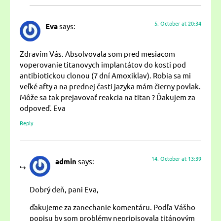
5. October at 20:34
Eva
says:
Zdravím Vás. Absolvovala som pred mesiacom
voperovanie titanovych implantátov do kosti pod
antibiotickou clonou (7 dní Amoxiklav). Robia sa mi
veľké afty a na prednej časti jazyka mám čierny povlak.
Môže sa tak prejavovať reakcia na titan ? Ďakujem za
odpoveď. Eva
Reply
14. October at 13:39
admin
says:
Dobrý deň, pani Eva,
ďakujeme za zanechanie komentáru. Podľa Vášho
popisu by som problémy nepripisovala titánovým