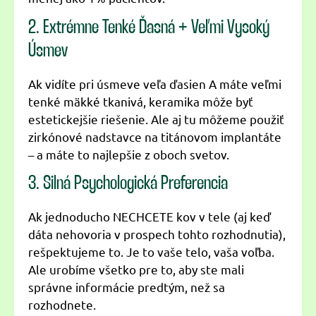
2. Extrémne Tenké Ďasná + Veľmi Vysoký
Úsmev
Ak vidíte pri úsmeve veľa ďasien A máte veľmi
tenké mäkké tkanivá, keramika môže byť
estetickejšie riešenie. Ale aj tu môžeme použiť
zirkónové nadstavce na titánovom implantáte
– a máte to najlepšie z oboch svetov.
3. Silná Psychologická Preferencia
Ak jednoducho NECHCETE kov v tele (aj keď
dáta nehovoria v prospech tohto rozhodnutia),
rešpektujeme to. Je to vaše telo, vaša voľba.
Ale urobíme všetko pre to, aby ste mali
správne informácie predtým, než sa
rozhodnete.