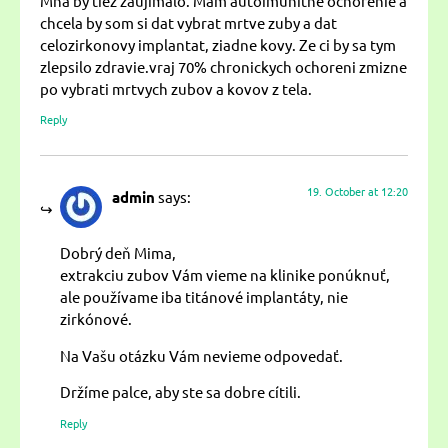
Mna by tiez zaujimalo. Mam autoimunitne ochorenie a
chcela by som si dat vybrat mrtve zuby a dat
celozirkonovy implantat, ziadne kovy. Ze ci by sa tym
zlepsilo zdravie.vraj 70% chronickych ochoreni zmizne
po vybrati mrtvych zubov a kovov z tela.
Reply
19. October at 12:20
admin
says:
Dobrý deň Mima,
extrakciu zubov Vám vieme na klinike ponúknuť,
ale používame iba titánové implantáty, nie
zirkónové.
Na Vašu otázku Vám nevieme odpovedať.
Držíme palce, aby ste sa dobre cítili.
Reply