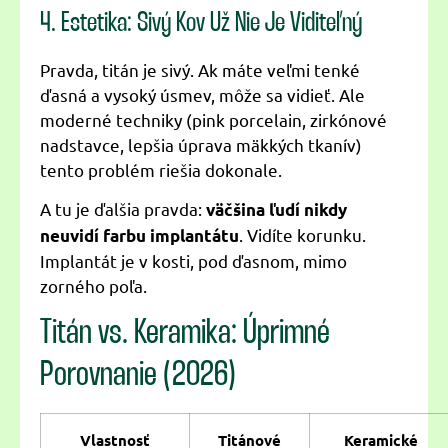
4. Estetika: Sivý Kov Už Nie Je Viditeľný
Pravda, titán je sivý. Ak máte veľmi tenké
ďasná a vysoký úsmev, môže sa vidieť. Ale
moderné techniky (pink porcelain, zirkónové
nadstavce, lepšia úprava mäkkých tkanív)
tento problém riešia dokonale.
A tu je ďalšia pravda:
väčšina ľudí nikdy
. Vidíte korunku.
neuvidí farbu implantátu
Implantát je v kosti, pod ďasnom, mimo
zorného poľa.
Titán vs. Keramika: Úprimné
Porovnanie (2026)
Vlastnosť
Titánové
Keramické