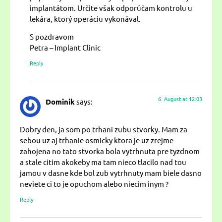
implantátom. Určite však odporúčam kontrolu u
lekára, ktorý operáciu vykonával.
S pozdravom
Petra – Implant Clinic
Reply
6. August at 12:03
Dominik
says:
Dobry den, ja som po trhani zubu stvorky. Mam za
sebou uz aj trhanie osmicky ktora je uz zrejme
zahojena no tato stvorka bola vytrhnuta pre tyzdnom
a stale citim akokeby ma tam nieco tlacilo nad tou
jamou v dasne kde bol zub vytrhnuty mam biele dasno
neviete ci to je opuchom alebo niecim inym ?
Reply