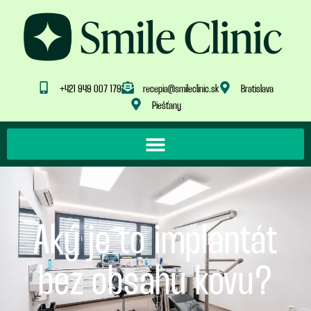
+421 949 007 179
recepia@smileclinic.sk
Bratislava
Piešťany
Aký je to implantát
bez obsahu kovu?