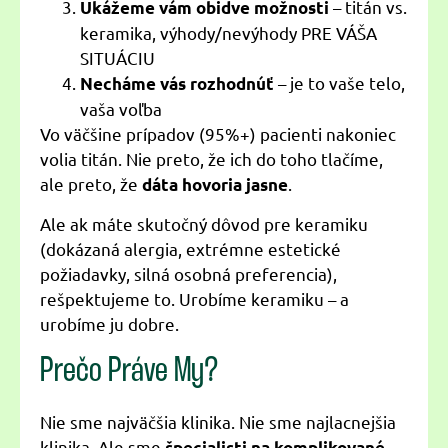
– titán vs.
Ukážeme vám obidve možnosti
keramika, výhody/nevýhody PRE VÁŠA
SITUÁCIU
– je to vaše telo,
Necháme vás rozhodnúť
vaša voľba
Vo väčšine prípadov (95%+) pacienti nakoniec
volia titán. Nie preto, že ich do toho tlačíme,
ale preto, že
.
dáta hovoria jasne
Ale ak máte skutočný dôvod pre keramiku
(dokázaná alergia, extrémne estetické
požiadavky, silná osobná preferencia),
rešpektujeme to. Urobíme keramiku – a
urobíme ju dobre.
Prečo Práve My?
Nie sme najväčšia klinika. Nie sme najlacnejšia
klinika. Ale sme
špecialisti na komplikované