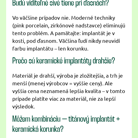
Budú viditeľné sivé tiene pri ďasnách?
Vo väčšine prípadov nie. Moderné techniky
(pink porcelain, zirkónové nadstavce) eliminujú
tento problém. A pamätajte: implantát je v
kosti, pod ďasnom. Väčšina ľudí nikdy neuvidí
farbu implantátu – len korunku.
Prečo sú keramické implantáty drahšie?
Materiál je drahší, výroba je zložitejšia, a trh je
menší (menej výrobcov = vyššie ceny). Ale
vyššia cena neznamená lepšia kvalita – v tomto
prípade platíte viac za materiál, nie za lepší
výsledok.
Môžem kombináciu – titánový implantát +
keramická korunka?