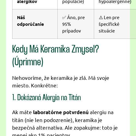
alergikov
populácie)
hypoalergénne)
Náš
✅ Áno, pre
⚠️ Len pre
odporúčanie
95%
špecifické
prípadov
situácie
Kedy Má Keramika Zmysel?
(Úprimne)
Nehovoríme, že keramika je zlá. Má svoje
miesto. Konkrétne:
1. Dokázaná Alergia na Titán
Ak máte
alergiu na
laboratórne potvrdenú
titán (nie len podozrenie), keramika je
bezpečná alternatíva. Ale zopakujme: toto je
menej ako 1% pacientov.