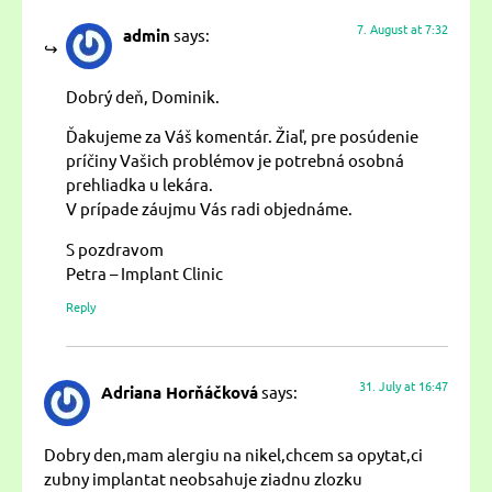
7. August at 7:32
admin
says:
Dobrý deň, Dominik.
Ďakujeme za Váš komentár. Žiaľ, pre posúdenie
príčiny Vašich problémov je potrebná osobná
prehliadka u lekára.
V prípade záujmu Vás radi objednáme.
S pozdravom
Petra – Implant Clinic
Reply
31. July at 16:47
Adriana Horňáčková
says:
Dobry den,mam alergiu na nikel,chcem sa opytat,ci
zubny implantat neobsahuje ziadnu zlozku