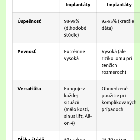
Implantáty
Implantáty
Úspešnosť
98-99%
92-95% (kratšie
(dlhodobé
dáta)
štúdie)
Pevnosť
Extrémne
Vysoká (ale
vysoká
riziko lomu pri
tenčích
rozmeroch)
Versatilita
Funguje v
Obmedzené
každej
použitie pri
situácii
komplikovaných
(málo kosti,
prípadoch
sinus lift, All-
on-4)
Dĺžka štúdií
50+ rokov
15-20 rokov