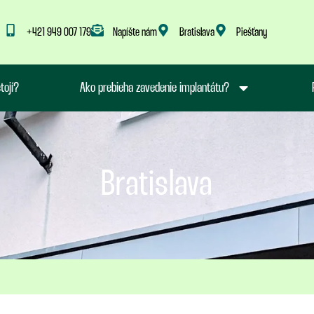
+421 949 007 179
Napíšte nám
Bratislava
Piešťany
tojí?
Ako prebieha zavedenie implantátu?
Bratislava