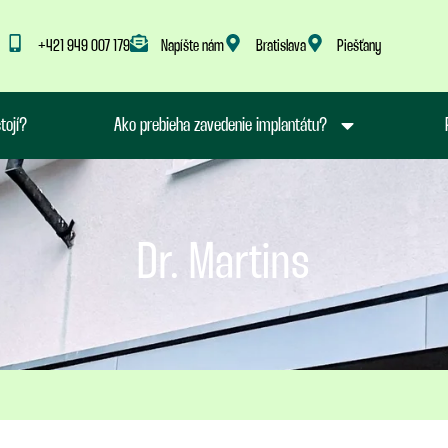
+421 949 007 179
Napíšte nám
Bratislava
Piešťany
tojí?
Ako prebieha zavedenie implantátu?
Dr. Martins